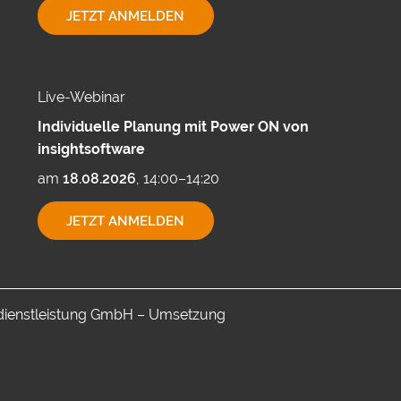
EXPORTMÖGLICHKEITEN
JETZT ANMELDEN
MIT
CUBEWARE
Live-Webinar
Individuelle Planung mit Power ON von
insightsoftware
am
18.08.2026
, 14:00–14:20
INDIVIDUELLE
JETZT ANMELDEN
PLANUNG
MIT
POWER
ON
VON
INSIGHTSOFTWARE
-dienstleistung GmbH – Umsetzung