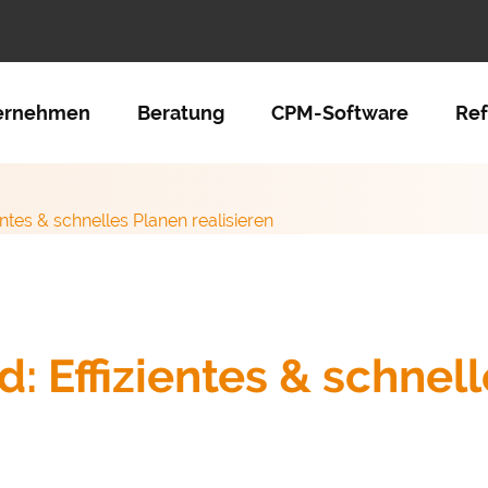
tion überspringen
ernehmen
Beratung
CPM-Software
Re
entes & schnelles Planen realisieren
: Effizientes & schnel