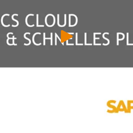
 & Datenschutz­einstellungen
ustimmung möchten wir Google Analytics (anonymisierte
tistik), Google Maps (Routenplanung) und YouTube (Videos) 
setzen. Dabei werden Daten (z. B. Ihre IP-Adresse) an diese A