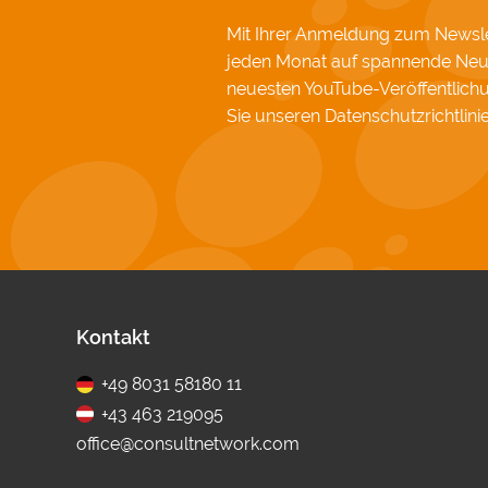
Mit Ihrer Anmeldung zum Newslet
jeden Monat auf spannende Neu
neuesten YouTube-Veröffentlic
Sie unseren
Datenschutzrichtlini
Fußbereich
Kontakt
+49 8031 58180 11
+43 463 219095
office@consultnetwork.com