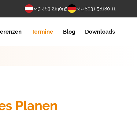
+43 463 219095
+49 8031 58180 11
ferenzen
Termine
Blog
Downloads
les Planen