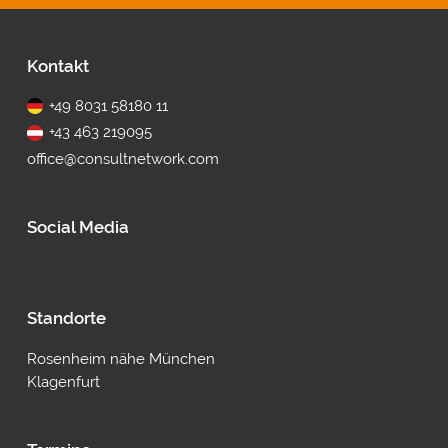
Fußbereich
Kontakt
+49 8031 58180 11
+43 463 219095
office@consultnetwork.com
Social Media
Standorte
Rosenheim nähe München
Klagenfurt