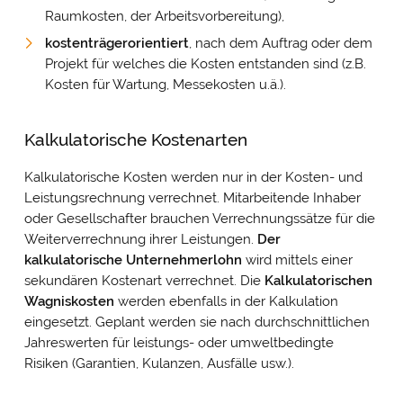
Raumkosten, der Arbeitsvorbereitung),
kostenträgerorientiert
, nach dem Auftrag oder dem
Projekt für welches die Kosten entstanden sind (z.B.
Kosten für Wartung, Messekosten u.ä.).
Kalkulatorische Kostenarten
Cookie- & Datenschutz­einstellungen
PRIV
Kalkulatorische Kosten werden nur in der Kosten- und
Mit Ihrer Zustimmung möchten wir Google Analytics
EINS
Leistungsrechnung verrechnet. Mitarbeitende Inhaber
(anonymisierte Besucherstatistik), Google Maps
oder Gesellschafter brauchen Verrechnungssätze für die
(Routenplanung) und YouTube (Videos) auf unserer Website
Weiterverrechnung ihrer Leistungen.
Der
einsetzen. Dabei werden Daten (z. B. Ihre IP-Adresse) an diese
kalkulatorische Unternehmerlohn
wird mittels einer
Anbieter übertragen und Cookies gesetzt. Über Ihre
Zustimmung würden wir uns freuen. Vielen Dank.
sekundären Kostenart verrechnet. Die
Kalkulatorischen
Impressum
&
Datenschutz
Wagniskosten
werden ebenfalls in der Kalkulation
eingesetzt. Geplant werden sie nach durchschnittlichen
Jahreswerten für leistungs- oder umweltbedingte
Risiken (Garantien, Kulanzen, Ausfälle usw.).