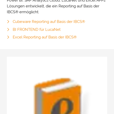
Power BI, SAP Analytics Cloud, LucaNet und Excel APPs
Lösungen entwickelt, die ein Reporting auf Basis der
IBCS® ermöglicht.
Cubeware Reporting auf Basis der IBCS®
BI FRONTEND für LucaNet
Excel Reporting auf Basis der IBCS®
Cookie- & Datenschutz­einstellungen
PRIV
Mit Ihrer Zustimmung möchten wir Google Analytics
EINS
(anonymisierte Besucherstatistik), Google Maps
(Routenplanung) und YouTube (Videos) auf unserer Website
einsetzen. Dabei werden Daten (z. B. Ihre IP-Adresse) an diese