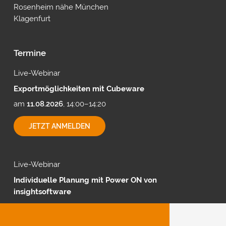
Rosenheim nähe München
Klagenfurt
Termine
Live-Webinar
Exportmöglichkeiten mit Cubeware
am
11.08.2026
, 14:00–14:20
EXPORTMÖGLICHKEITEN
JETZT ANMELDEN
MIT
CUBEWARE
Live-Webinar
Individuelle Planung mit Power ON von
insightsoftware
am
18.08.2026
, 14:00–14:20