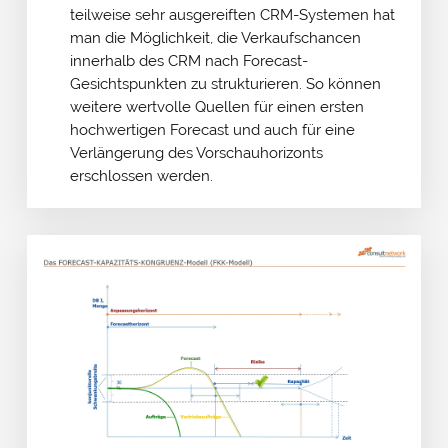
teilweise sehr ausgereiften CRM-Systemen hat
man die Möglichkeit, die Verkaufschancen
innerhalb des CRM nach Forecast-
Gesichtspunkten zu strukturieren. So können
weitere wertvolle Quellen für einen ersten
hochwertigen Forecast und auch für eine
Verlängerung des Vorschauhorizonts
erschlossen werden.
Cookie- & Datenschutz­einstellungen
PRIV
Mit Ihrer Zustimmung möchten wir Google Analytics
EINS
(anonymisierte Besucherstatistik), Google Maps
(Routenplanung) und YouTube (Videos) auf unserer Website
einsetzen. Dabei werden Daten (z. B. Ihre IP-Adresse) an diese
Anbieter übertragen und Cookies gesetzt. Über Ihre
Zustimmung würden wir uns freuen. Vielen Dank.
Impressum
&
Datenschutz