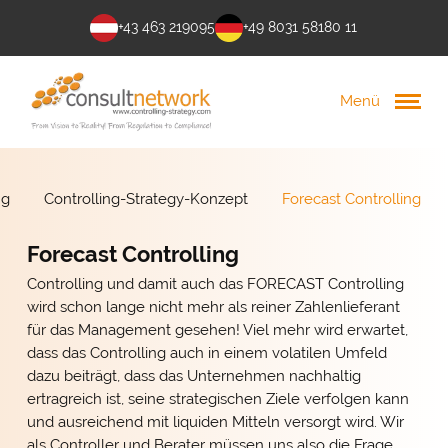
+43 463 219095
+49 8031 58180 11
Menü
ng
Controlling-Strategy-Konzept
Forecast Controlling
Forecast Controlling
Controlling und damit auch das FORECAST Controlling
wird schon lange nicht mehr als reiner Zahlenlieferant
für das Management gesehen! Viel mehr wird erwartet,
dass das Controlling auch in einem volatilen Umfeld
dazu beiträgt, dass das Unternehmen nachhaltig
ertragreich ist, seine strategischen Ziele verfolgen kann
und ausreichend mit liquiden Mitteln versorgt wird. Wir
als Controller und Berater müssen uns also die Frage