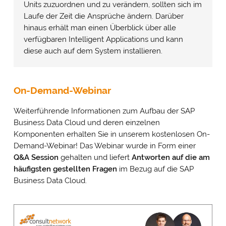
Units zuzuordnen und zu verändern, sollten sich im
Laufe der Zeit die Ansprüche ändern. Darüber
hinaus erhält man einen Überblick über alle
verfügbaren Intelligent Applications und kann
diese auch auf dem System installieren.
Cookie- & Datenschutz­einstellungen
On-Demand-Webinar
PRIV
Mit Ihrer Zustimmung möchten wir Google Analytics
EINS
Weiterführende Informationen zum Aufbau der SAP
(anonymisierte Besucherstatistik), Google Maps
(Routenplanung) und YouTube (Videos) auf unserer Website
Business Data Cloud und deren einzelnen
einsetzen. Dabei werden Daten (z. B. Ihre IP-Adresse) an diese
Komponenten erhalten Sie in unserem kostenlosen On-
Anbieter übertragen und Cookies gesetzt. Über Ihre
Demand-Webinar! Das Webinar wurde in Form einer
Zustimmung würden wir uns freuen. Vielen Dank.
Q&A Session
gehalten und liefert
Antworten auf die am
Impressum
&
Datenschutz
häufigsten gestellten Fragen
im Bezug auf die SAP
Business Data Cloud.