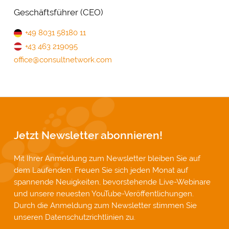
Geschäftsführer (CEO)
+49 8031 58180 11
+43 463 219095
office@consultnetwork.com
Jetzt Newsletter abonnieren!
Mit Ihrer Anmeldung zum Newsletter bleiben Sie auf
dem Laufenden: Freuen Sie sich jeden Monat auf
spannende Neuigkeiten, bevorstehende Live-Webinare
und unsere neuesten YouTube-Veröffentlichungen.
Durch die Anmeldung zum Newsletter stimmen Sie
unseren
Datenschutzrichtlinien
zu.