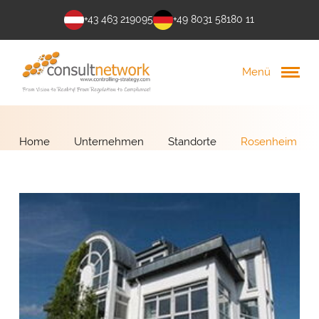
+43 463 219095
+49 8031 58180 11
Menü
Home
Unternehmen
Standorte
Rosenheim