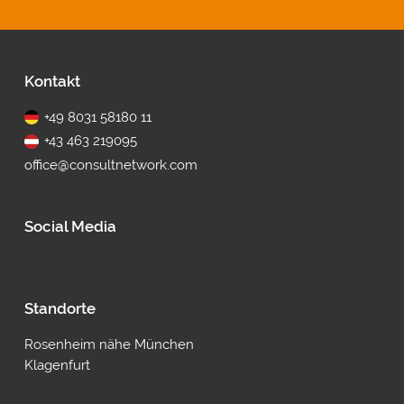
Fußbereich
Kontakt
+49 8031 58180 11
+43 463 219095
office@consultnetwork.com
Social Media
Standorte
Rosenheim nähe München
Klagenfurt