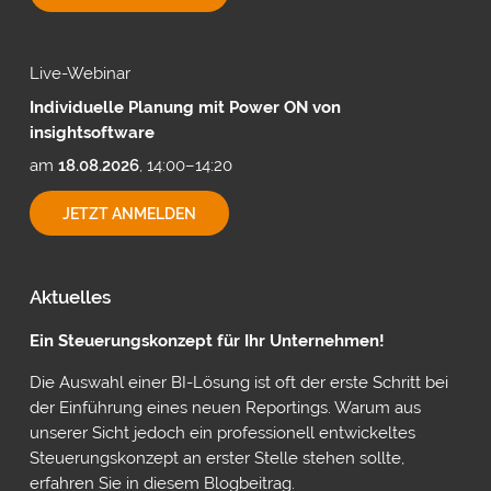
MIT
CUBEWARE
Live-Webinar
Individuelle Planung mit Power ON von
insightsoftware
am
18.08.2026
, 14:00–14:20
INDIVIDUELLE
JETZT ANMELDEN
PLANUNG
MIT
POWER
ON
Aktuelles
VON
INSIGHTSOFTWARE
Ein Steuerungskonzept für Ihr Unternehmen!
Die Auswahl einer BI-Lösung ist oft der erste Schritt bei
der Einführung eines neuen Reportings. Warum aus
unserer Sicht jedoch ein professionell entwickeltes
Steuerungskonzept an erster Stelle stehen sollte,
erfahren Sie in diesem Blogbeitrag.