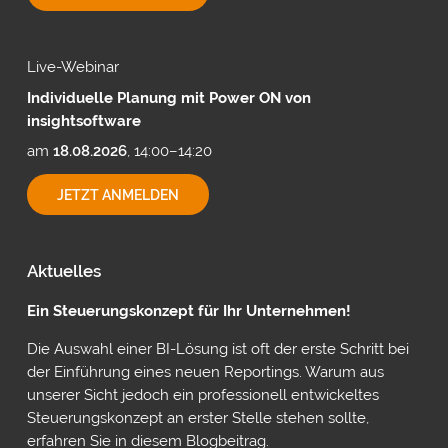
MIT
CUBEWARE
Live-Webinar
Individuelle Planung mit Power ON von
insightsoftware
am
18.08.2026
, 14:00–14:20
INDIVIDUELLE
JETZT ANMELDEN
PLANUNG
MIT
POWER
ON
Aktuelles
VON
INSIGHTSOFTWARE
Ein Steuerungskonzept für Ihr Unternehmen!
Die Auswahl einer BI-Lösung ist oft der erste Schritt bei
der Einführung eines neuen Reportings. Warum aus
unserer Sicht jedoch ein professionell entwickeltes
Steuerungskonzept an erster Stelle stehen sollte,
erfahren Sie in diesem Blogbeitrag.