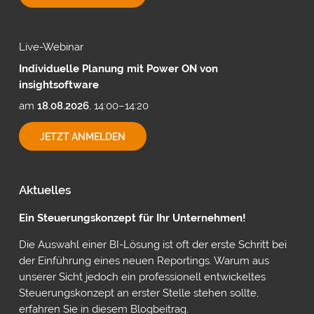
MIT
CUBEWARE
Live-Webinar
Individuelle Planung mit Power ON von
insightsoftware
am
18.08.2026
, 14:00–14:20
INDIVIDUELLE
JETZT ANMELDEN
PLANUNG
MIT
POWER
ON
Aktuelles
VON
INSIGHTSOFTWARE
Ein Steuerungskonzept für Ihr Unternehmen!
Die Auswahl einer BI-Lösung ist oft der erste Schritt bei
der Einführung eines neuen Reportings. Warum aus
unserer Sicht jedoch ein professionell entwickeltes
Steuerungskonzept an erster Stelle stehen sollte,
erfahren Sie in diesem Blogbeitrag.