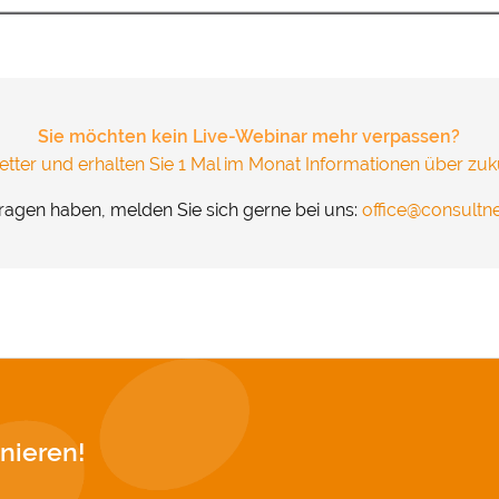
und Cookies gesetzt. Über Ihre Zustimmung würden wir uns 
.
&
Datenschutz
Sie möchten kein Live-Webinar mehr verpassen?
tter und erhalten Sie 1 Mal im Monat Informationen über zuk
ragen haben, melden Sie sich gerne bei uns:
office@consult
nieren!