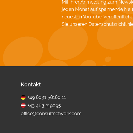
Mit Ihrer Anmeldung zum Newslet
jeden Monat auf spannende Neu
neuesten YouTube-Veröffentlic
Sie unseren
Datenschutzrichtlini
Fußbereich
Kontakt
+49 8031 58180 11
+43 463 219095
office@consultnetwork.com