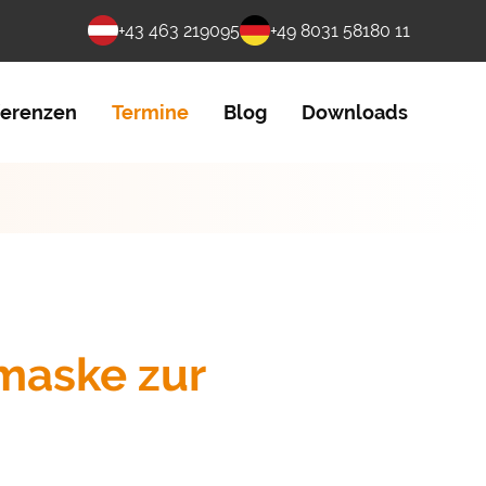
+43 463 219095
+49 8031 58180 11
ferenzen
Termine
Blog
Downloads
maske zur