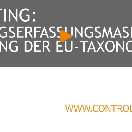
 & Datenschutz­einstellungen
ustimmung möchten wir Google Analytics (anonymisierte
tistik), Google Maps (Routenplanung) und YouTube (Videos) 
setzen. Dabei werden Daten (z. B. Ihre IP-Adresse) an diese A