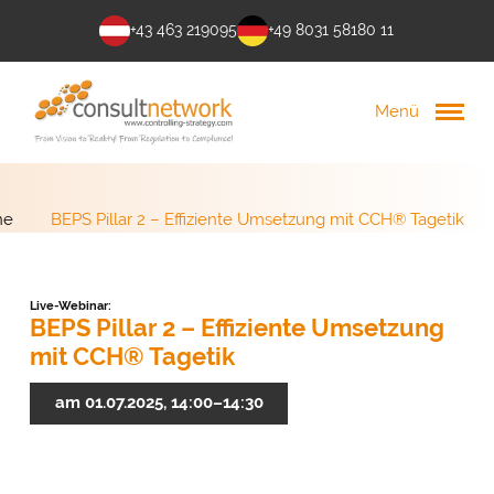
+43 463 219095
+49 8031 58180 11
Menü
ne
BEPS Pillar 2 – Effiziente Umsetzung mit CCH® Tagetik
Live-Webinar:
BEPS Pillar 2 – Effiziente Umsetzung
mit CCH® Tagetik
am 01.07.2025, 14:00–14:30