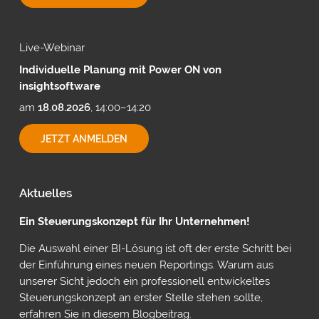
MIT
CUBEWARE
Live-Webinar
Individuelle Planung mit Power ON von
insightsoftware
am
18.08.2026
, 14:00–14:20
INDIVIDUELLE
JETZT ANMELDEN
PLANUNG
MIT
POWER
ON
Aktuelles
VON
INSIGHTSOFTWARE
Ein Steuerungskonzept für Ihr Unternehmen!
Die Auswahl einer BI-Lösung ist oft der erste Schritt bei
der Einführung eines neuen Reportings. Warum aus
unserer Sicht jedoch ein professionell entwickeltes
Steuerungskonzept an erster Stelle stehen sollte,
erfahren Sie in diesem Blogbeitrag.