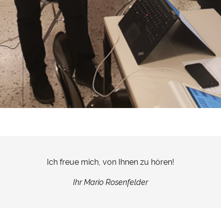
 & Datenschutz­einstellungen
ustimmung möchten wir Google Analytics (anonymisierte
tistik), Google Maps (Routenplanung) und YouTube (Videos) 
setzen. Dabei werden Daten (z. B. Ihre IP-Adresse) an diese A
und Cookies gesetzt. Über Ihre Zustimmung würden wir uns 
.
&
Datenschutz
Ich freue mich, von Ihnen zu hören!
Ihr Mario Rosenfelder