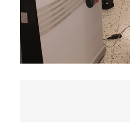
Cookie-
Mit Ihrer Z
Besuchersta
Website ein
übertragen 
Vielen Dank
Impressum