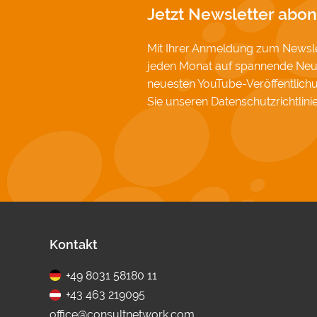
Jetzt Newsletter abon
Mit Ihrer Anmeldung zum Newslet
jeden Monat auf spannende Neu
neuesten YouTube-Veröffentlic
Sie unseren
Datenschutzrichtlini
Fußbereich
Kontakt
+49 8031 58180 11
+43 463 219095
office@consultnetwork.com