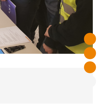
PRIVATSPHÄRE-
EINSTELLUNGEN
auf unserer
nbieter
freuen.