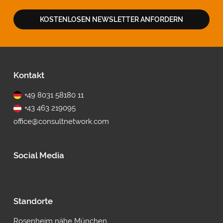
KOSTENLOSEN NEWSLETTER ANFORDERN
Fußbereich
Kontakt
+49 8031 58180 11
+43 463 219095
office@consultnetwork.com
Social Media
Standorte
Rosenheim nähe München