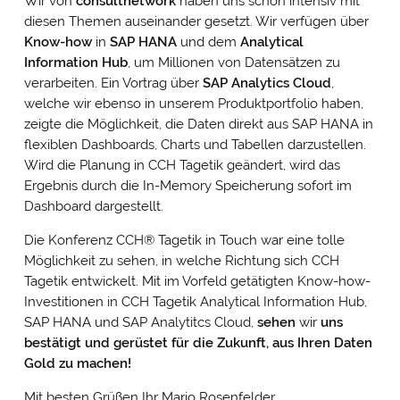
Wir von
consultnetwork
haben uns schon intensiv mit
diesen Themen auseinander gesetzt. Wir verfügen über
Know-how
in
SAP HANA
und dem
Analytical
Information Hub
, um Millionen von Datensätzen zu
verarbeiten. Ein Vortrag über
SAP Analytics Cloud
,
welche wir ebenso in unserem Produktportfolio haben,
zeigte die Möglichkeit, die Daten direkt aus SAP HANA in
flexiblen Dashboards, Charts und Tabellen darzustellen.
Wird die Planung in CCH Tagetik geändert, wird das
Ergebnis durch die In-Memory Speicherung sofort im
Dashboard dargestellt.
Die Konferenz CCH® Tagetik in Touch war eine tolle
Möglichkeit zu sehen, in welche Richtung sich CCH
Tagetik entwickelt. Mit im Vorfeld getätigten Know-how-
Investitionen in CCH Tagetik Analytical Information Hub,
SAP HANA und SAP Analytitcs Cloud,
sehen
wir
uns
bestätigt und gerüstet für die Zukunft, aus Ihren Daten
Gold zu machen!
Mit besten Grüßen Ihr Mario Rosenfelder