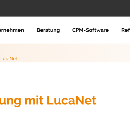
tion überspringen
ernehmen
Beratung
CPM-Software
Re
 LucaNet
rung mit LucaNet