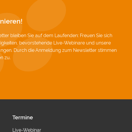
tistik), Google Maps (Routenplanung) und YouTube (Videos) 
setzen. Dabei werden Daten (z. B. Ihre IP-Adresse) an diese A
und Cookies gesetzt. Über Ihre Zustimmung würden wir uns 
nieren!
.
&
Datenschutz
ter bleiben Sie auf dem Laufenden: Freuen Sie sich
igkeiten, bevorstehende Live-Webinare und unsere
hungen. Durch die Anmeldung zum Newsletter stimmen
en
zu.
Termine
Live-Webinar