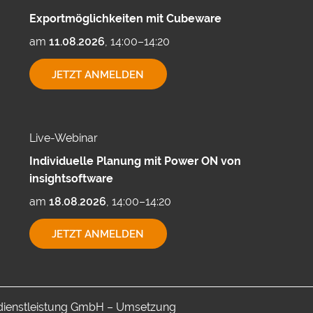
Exportmöglichkeiten mit Cubeware
am
11.08.2026
, 14:00–14:20
EXPORTMÖGLICHKEITEN
JETZT ANMELDEN
MIT
CUBEWARE
Live-Webinar
Individuelle Planung mit Power ON von
insightsoftware
am
18.08.2026
, 14:00–14:20
INDIVIDUELLE
JETZT ANMELDEN
PLANUNG
MIT
POWER
ON
VON
INSIGHTSOFTWARE
-dienstleistung GmbH – Umsetzung